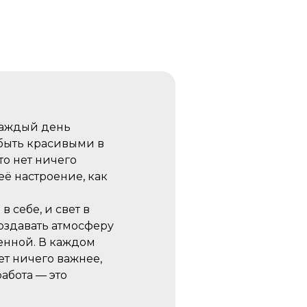
 каждый день
быть красивыми в
то нет ничего
её настроение, как
в себе, и свет в
создавать атмосферу
енной. В каждом
ет ничего важнее,
абота — это