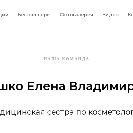
ции
Бестселлеры
Фотогалерея
Видео
К
НАША КОМАНДА
шко Елена Владими
дицинская сестра по косметоло