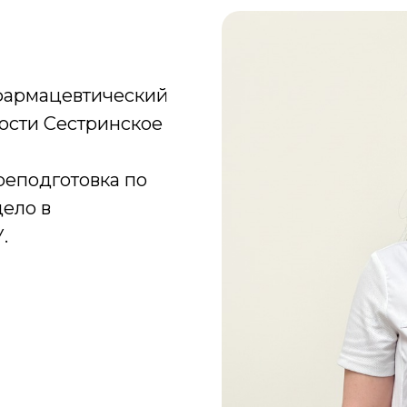
фармацевтический
ости Сестринское
еподготовка по
ело в
.