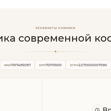
РЕКВИЗИТЫ КЛИНИКИ
ка современной ко
✦
7017495097
701701001
2270000007090
ИНН
КПП
ОГРН
В