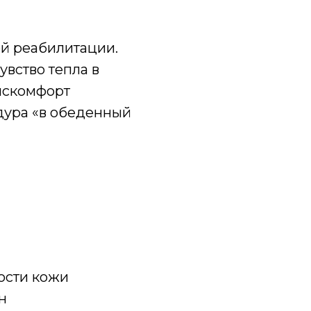
й реабилитации.
вство тепла в
искомфорт
дура «в обеденный
ости кожи
н