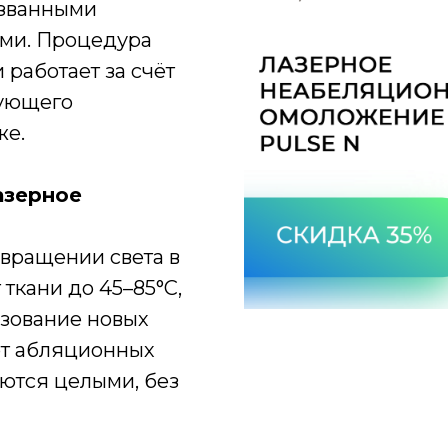
ызванными
ми. Процедура
 работает за счёт
рующего
же.
азерное
вращении света в
 ткани до 45–85°C,
зование новых
от абляционных
аются целыми, без