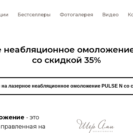
ции
Бестселлеры
Фотогалерея
Видео
К
е неабляционное омоложение
со скидкой 35%
 на лазерное неабляционное омоложение PULSE N со 
ложение
- это
аправленная на