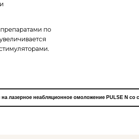
жи
 препаратами по
 увеличивается
остимуляторами.
 на лазерное неабляционное омоложение PULSE N со 