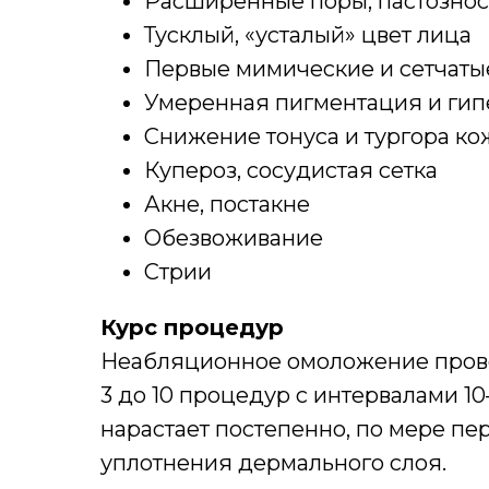
Расширенные поры, пастознос
Тусклый, «усталый» цвет лица
Первые мимические и сетчат
Умеренная пигментация и гип
Снижение тонуса и тургора ко
Купероз, сосудистая сетка
Акне, постакне
Обезвоживание
Стрии
Курс процедур
Неабляционное омоложение прово
3 до 10 процедур с интервалами 1
нарастает постепенно, по мере пе
уплотнения дермального слоя.