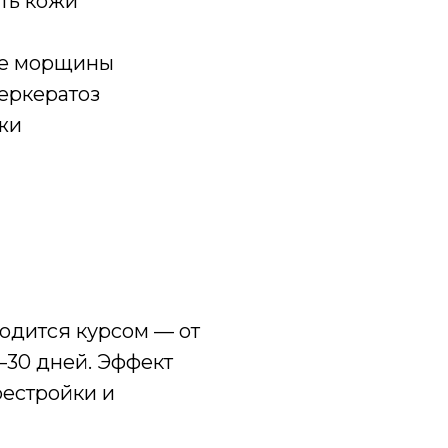
ть кожи
ые морщины
еркератоз
жи
дится курсом — от
0–30 дней. Эффект
рестройки и