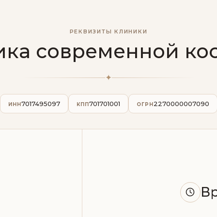
РЕКВИЗИТЫ КЛИНИКИ
ка современной ко
✦
7017495097
701701001
2270000007090
ИНН
КПП
ОГРН
В